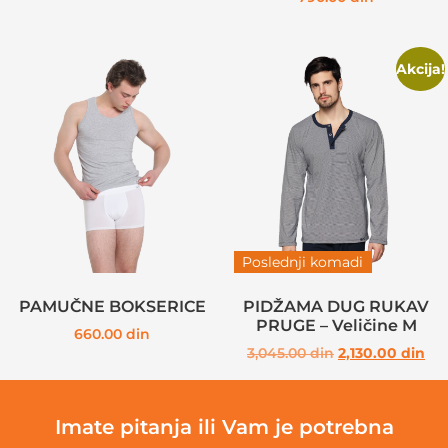
Akcija!
Poslednji komadi
PAMUČNE BOKSERICE
PIDŽAMA DUG RUKAV
PRUGE – Veličine M
660.00
din
3,045.00
din
2,130.00
din
Imate pitanja ili Vam je potrebna