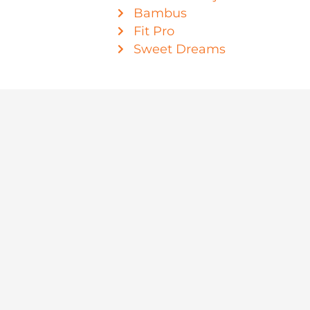
Bambus
Fit Pro
Sweet Dreams
Navigacija
O Nama
Shop
Kontakt
Politika privatnosti