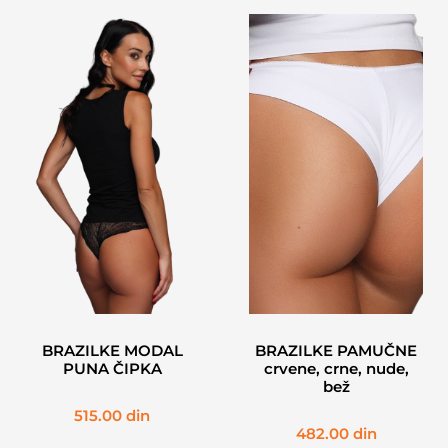
BRAZILKE MODAL
BRAZILKE PAMUČNE
PUNA ČIPKA
crvene, crne, nude,
bež
515.00
din
482.00
din