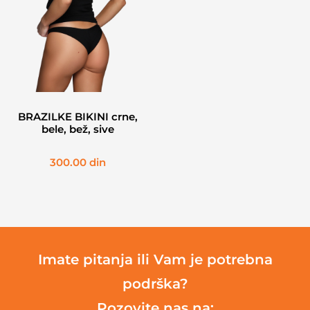
BRAZILKE BIKINI crne,
bele, bež, sive
300.00
din
Imate pitanja ili Vam je potrebna
podrška?
Pozovite nas na: