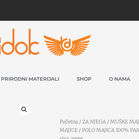
PRIRODNI MATERIJALI
SHOP
O NAMA
Početna
/
ZA NJEGA
/
MUŠKE MAJ
MAJICE
/ POLO MAJICA 100% PAMU
siva, teget