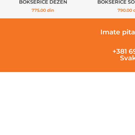
BOKSERICE DEZEN
BOKSERICE Š
775.00
din
790.00
Imate pita
+381 6
Svak