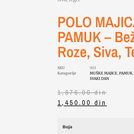
POLO MAJIC
PAMUK – Bež,
Roze, Siva, T
SKU
903
Kategorije
MUŠKE MAJICE
,
PAMUK
SVAKI DAN
1,876.00
din
1,450.00
din
Boja