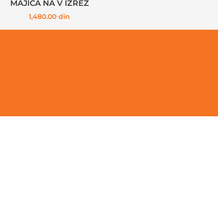
MAJICA NA V IZREZ
1,480.00
din