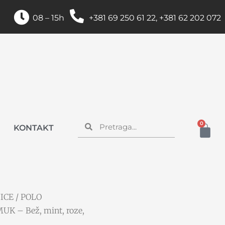
08 – 15h
+381 69 250 61 22, +381 62 202 072
0
KONTAKT
ICE
/
POLO
K – Bež, mint, roze,