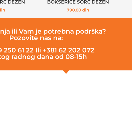
ORC DEZEN
BOKSERICE ŠORC DEZEN
din
790.00
din
nja ili Vam je potrebna podrška?
Pozovite nas na:
9 250 61 22
Ili +381 62 202 072
og radnog dana od 08-15h