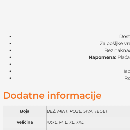
Dost
Za pošljke v
Bez naknad
Napomena:
Plaća
Is
Ro
Dodatne informacije
Boja
BEŽ, MINT, ROZE, SIVA, TEGET
Veličina
XXXL, M, L, XL, XXL