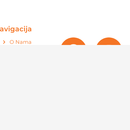
avigacija
O Nama
Shop
Kontakt
Politika
privatnosti