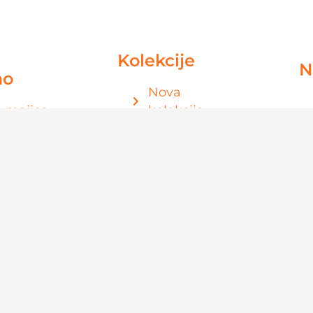
Kolekcije
N
mo
Nova
 majice
kolekcija
e
Bambus
e
Fit Pro
majice
Sweet
Dreams