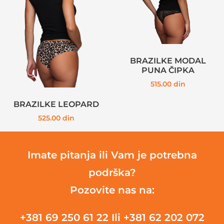
BRAZILKE MODAL
PUNA ČIPKA
515.00
din
BRAZILKE LEOPARD
525.00
din
Imate pitanja ili Vam je potrebna
podrška?
Pozovite nas na:
+381 69 250 61 22
Ili +381 62 202 072