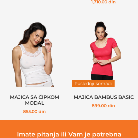
1,710.00
din
Poslednji komadi
MAJICA SA ČIPKOM
MAJICA BAMBUS BASIC
MODAL
899.00
din
855.00
din
Imate pitanja ili Vam je potrebna