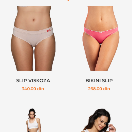
SLIP VISKOZA
BIKINI SLIP
340.00
din
268.00
din