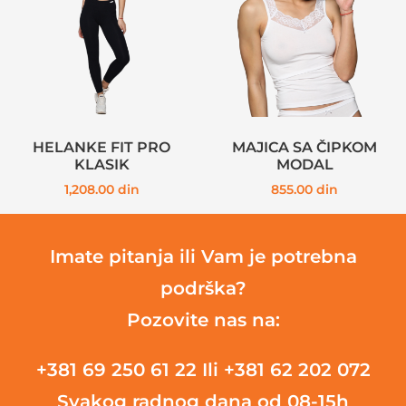
HELANKE FIT PRO
MAJICA SA ČIPKOM
KLASIK
MODAL
1,208.00
din
855.00
din
Imate pitanja ili Vam je potrebna
podrška?
Pozovite nas na:
+381 69 250 61 22
Ili +381 62 202 072
Svakog radnog dana od 08-15h