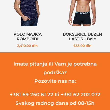
POLO MAJICA
BOKSERICE DEZEN
ROMBOIDI
LASTIŠ – Bele
2,410.00
din
635.00
din
Imate pitanja ili Vam je potrebna
podrška?
Pozovite nas na:
+381 69 250 61 22
Ili +381 62 202 072
Svakog radnog dana od 08-15h