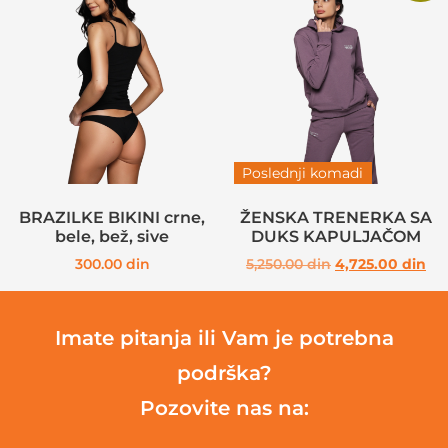
Poslednji komadi
BRAZILKE BIKINI crne,
ŽENSKA TRENERKA SA
bele, bež, sive
DUKS KAPULJAČOM
300.00
din
5,250.00
din
4,725.00
din
Imate pitanja ili Vam je potrebna
podrška?
Pozovite nas na: