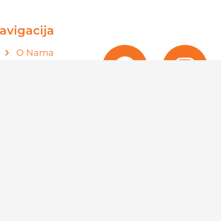
avigacija
O Nama
Shop
Kontakt
Politika
privatnosti