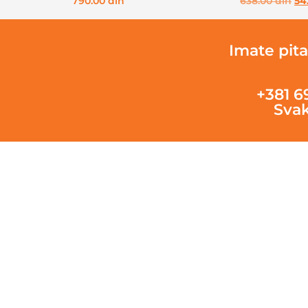
790.00
din
638.00
din
54
Imate pita
+381 6
Svak