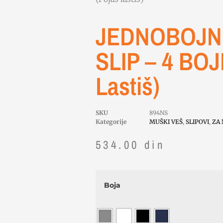
JEDNOBOJNI
SLIP – 4 BOJ
Lastiš)
SKU
894NS
Kategorije
MUŠKI VEŠ
,
SLIPOVI
,
ZA 
534.00
din
Boja