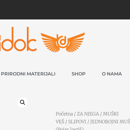
PRIRODNI MATERIJALI
SHOP
O NAMA
Početna
/
ZA NJEGA
/
MUŠKI
VEŠ
/
SLIPOVI
/ JEDNOBOJNI MUŠK
(Pojas lastiš)