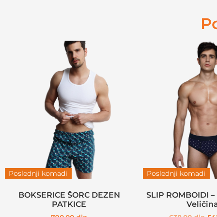
P
Poslednji komadi
Poslednji komadi
BOKSERICE ŠORC DEZEN
SLIP ROMBOIDI – 
PATKICE
Veličin