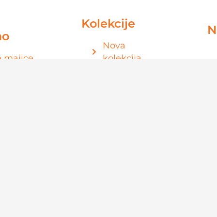
Kolekcije
N
mo
Nova
 majice
kolekcija
e
Bambus
e
Fit Pro
majice
Sweet
Dreams