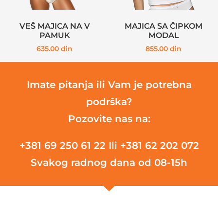
VEŠ MAJICA NA V
MAJICA SA ČIPKOM
PAMUK
MODAL
635.00
din
855.00
din
Imate pitanja ili Vam je potrebna
podrška?
Pozovite nas na:
+381 69 250 61 22
Ili +381 62 202 072
Svakog radnog dana od 08-15h