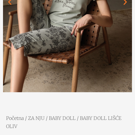
Početna
/
ZA NJU
/
BABY DOLL
/ BABY DOLL LIŠĆE
OLIV