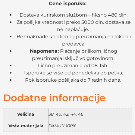
Cene isporuke:
Dostava kurirskom službom – fiksno 480 din.
Za pošljke vrednosti preko 5000 din. dostava se
ne naplaćuje.
Bez naknade kod ličnog preuzimanja na lokaciji
prodavca.
Napomena:
Plaćanje prilikom ličnog
preuzimanja isključivo gotovinom.
Lično preuzimanje od 08-15h.
Isporuke se vrše od ponedeljka do petka.
Rok isporuke pošiljaka do 7 radnih dana.
Dodatne informacije
Veličina
38, 40, 42, 44, 46
Vrsta materijala
PAMUK 100%