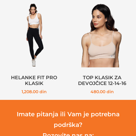
HELANKE FIT PRO
TOP KLASIK ZA
KLASIK
DEVOJČICE 12-14-16
1,208.00
din
480.00
din
Imate pitanja ili Vam je potrebna
podrška?
Pozovite nas na: